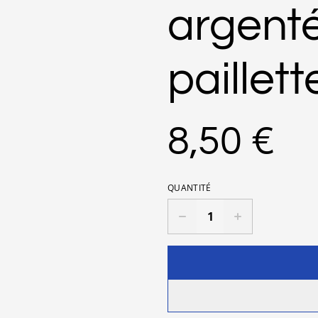
argent
paillett
8,50 €
QUANTITÉ