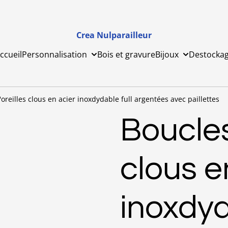
Crea Nulparailleur
ccueil
Personnalisation
Bois et gravure
Bijoux
Destocka
oreilles clous en acier inoxdydable full argentées avec paillettes
Boucles
clous e
inoxdyd