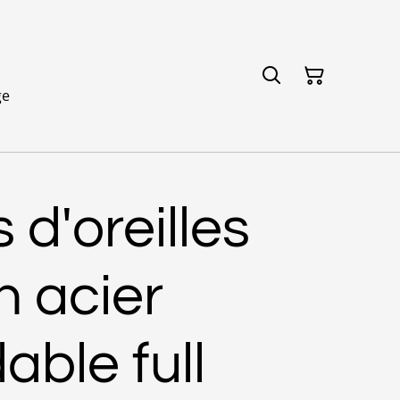
ge
 d'oreilles
n acier
able full