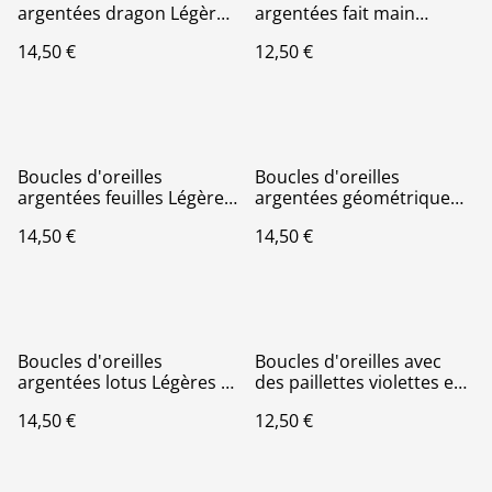
argentées dragon Légères
argentées fait main
Et Hypoallergénique
Légères Et
14,50 €
12,50 €
Hypoallergénique
Boucles d'oreilles
Boucles d'oreilles
argentées feuilles Légères
argentées géométrique
Et Hypoallergénique
Légères Et
14,50 €
14,50 €
Hypoallergénique
Boucles d'oreilles
Boucles d'oreilles avec
argentées lotus Légères Et
des paillettes violettes en
Hypoallergénique
résine uv Légères Et
14,50 €
12,50 €
Hypoallergénique