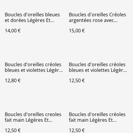
Boucles d'oreilles bleues
Boucles d'oreilles Créoles
et dorées Légères Et
argentées rose avec
Hypoallergénique
papillons Légères Et
14,00 €
15,00 €
Hypoallergénique
Boucles d'oreilles créoles
Boucles d'oreilles créoles
bleues et violettes Légères
bleues et violettes Légères
Et Hypoallergénique
Et Hypoallergénique
12,80 €
12,50 €
Boucles d'oreilles creoles
Boucles d'oreilles créoles
fait main Légères Et
fait main Légères Et
Hypoallergénique
Hypoallergénique
12,50 €
12,50 €