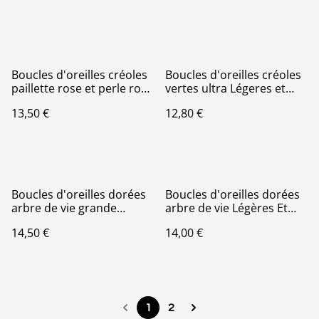
Boucles d'oreilles créoles
Boucles d'oreilles créoles
paillette rose et perle rose
vertes ultra Légeres et
fait main Légères Et
Hypoallergénique
13,50 €
12,80 €
Hypoallergénique
Boucles d'oreilles dorées
Boucles d'oreilles dorées
arbre de vie grande
arbre de vie Légères Et
Légères Et
Hypoallergénique
14,50 €
14,00 €
Hypoallergénique
1
2