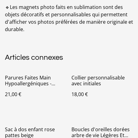
🔹Les magnets photo faits en sublimation sont des
objets décoratifs et personnalisables qui permettent
d'afficher vos photos préférées de manière originale et
durable.
Articles connexes
Parures Faites Main
Collier personnalisable
Hypoallergéniques -
avec initiales
Bracelet + boucles
21,00 €
18,00 €
d'oreilles clous dorés et
blanc nacré
Sac à dos enfant rose
Boucles d'oreilles dorées
pattes beige
arbre de vie Légères Et