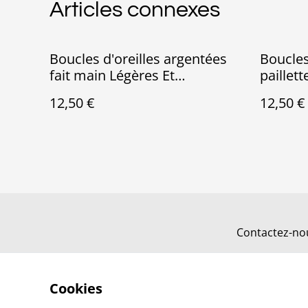
Articles connexes
Boucles d'oreilles argentées
Boucles
fait main Légères Et
paillett
Hypoallergénique
uv Légè
12,50 €
12,50 €
Hypoal
Contactez-no
Cookies