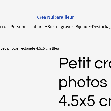
Crea Nulparailleur
ccueil
Personnalisation
Bois et gravure
Bijoux
Destocka
 avec photos rectangle 4.5x5 cm Bleu
Petit c
photos 
4.5x5 