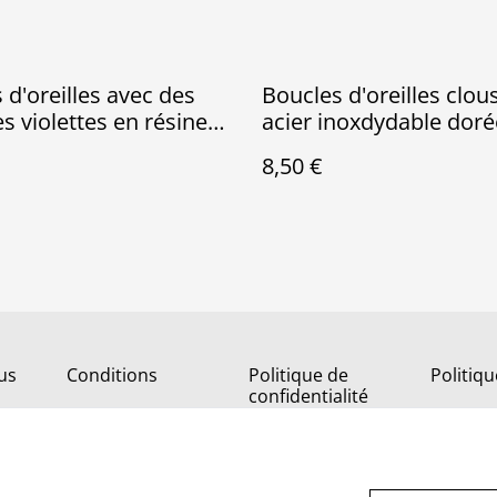
 d'oreilles avec des
Boucles d'oreilles clou
es violettes en résine
acier inoxdydable doré
res Et
violettes
8,50 €
lergénique
us
Conditions
Politique de
Politiq
confidentialité