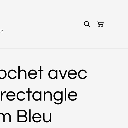
ge
rochet avec
rectangle
cm Bleu