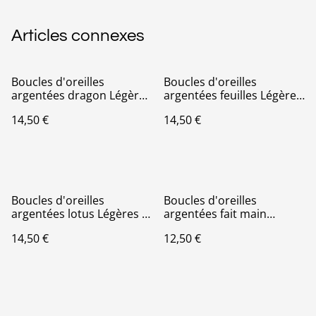
Articles connexes
Boucles d'oreilles
Boucles d'oreilles
argentées dragon Légères
argentées feuilles Légères
Et Hypoallergénique
Et Hypoallergénique
14,50 €
14,50 €
Boucles d'oreilles
Boucles d'oreilles
argentées lotus Légères Et
argentées fait main
Hypoallergénique
Légères Et
14,50 €
12,50 €
Hypoallergénique